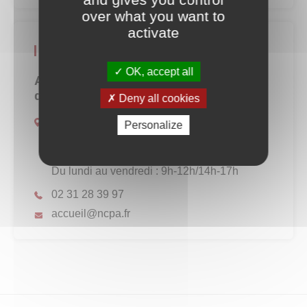
over what you want to
activate
Contact
OK, accept all
Accueil Normandie Cabourg Pays
d'Auge
Deny all cookies
Rue des entreprises
Personalize
ZAC de la Vignerie
14165 Dives-sur-Mer
Du lundi au vendredi : 9h-12h/14h-17h
02 31 28 39 97
accueil@ncpa.fr